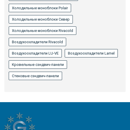
Холодильные моноблоки Polair
Холодильные моноблоки Север
Холодильные моноблоки Rivacold
Воздухоохладители Rivacold
Воздухоохладители LU-VE
Воздухоохладители Lamel
Кровельные сэндвич-панели
Стеновые сэндвич-панели